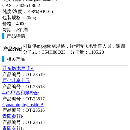
CAS：
340963-86-2
纯度/浓度：
≥98%(HPLC)
包装规格：
20mg
价格：
4000
货期：
约1周
产品详情
可提供mg-g级别规格，详情请联系销售人员，谢谢
产品介绍
分子式：C54H88O23；分子量：1105.28
相关产品
辽东楤木皂苷V
产品编号：OT-23519
原七叶皂苷元
产品编号：OT-23518
4-O-甲基和厚朴酚
产品编号：OT-23517
Cynanotophylloside B
产品编号：OT-23516
青阳参苷P
产品编号：OT-23515
青阳参苷L