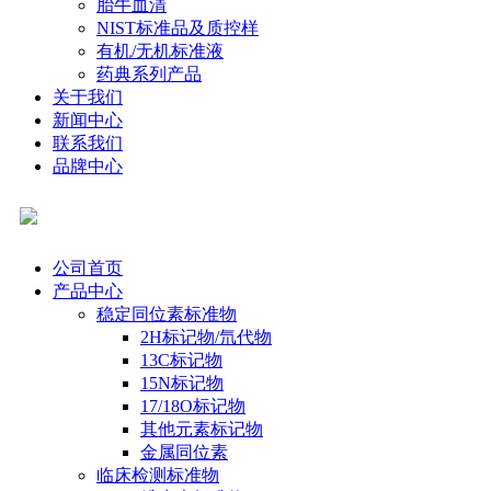
胎牛血清
NIST标准品及质控样
有机/无机标准液
药典系列产品
关于我们
新闻中心
联系我们
品牌中心
公司首页
产品中心
稳定同位素标准物
2H标记物/氘代物
13C标记物
15N标记物
17/18O标记物
其他元素标记物
金属同位素
临床检测标准物