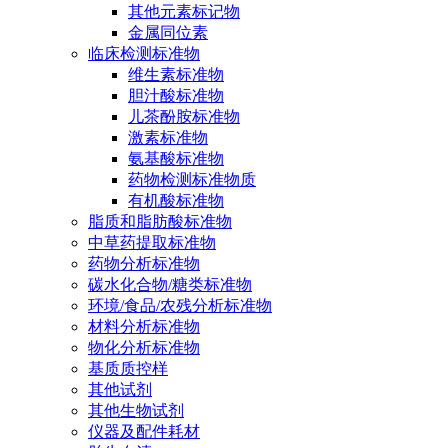
其他元素标记物
金属同位素
临床检测标准物
维生素标准物
胆汁酸标准物
儿茶酚胺标准物
激素标准物
氨基酸标准物
药物检测标准物质
有机酸标准物
脂质和脂肪酸标准物
中草药提取标准物
药物分析标准物
碳水化合物/糖类标准物
环境/食品/农残分析标准物
材料分析标准物
物化分析标准物
基质质控样
其他试剂
其他生物试剂
仪器及配件耗材