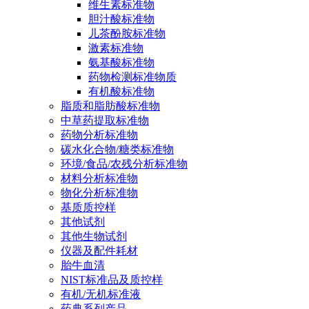
维生素标准物
胆汁酸标准物
儿茶酚胺标准物
激素标准物
氨基酸标准物
药物检测标准物质
有机酸标准物
脂质和脂肪酸标准物
中草药提取标准物
药物分析标准物
碳水化合物/糖类标准物
环境/食品/农残分析标准物
材料分析标准物
物化分析标准物
基质质控样
其他试剂
其他生物试剂
仪器及配件耗材
胎牛血清
NIST标准品及质控样
有机/无机标准液
药典系列产品