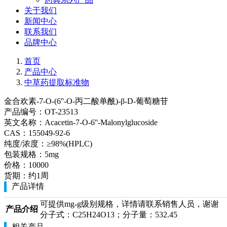
关于我们
新闻中心
联系我们
品牌中心
首页
产品中心
中草药提取标准物
金合欢素-7-O-(6''-O-丙二酸单酰)-β-D-葡萄糖苷
产品编号：
OT-23513
英文名称：
Acacetin-7-O-6''-Malonylglucoside
CAS：
155049-92-6
纯度/浓度：
≥98%(HPLC)
包装规格：
5mg
价格：
10000
货期：
约1周
产品详情
可提供mg-g级别规格，详情请联系销售人员，谢谢
产品介绍
分子式：C25H24O13；分子量：532.45
相关产品