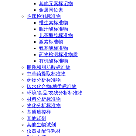
其他元素标记物
金属同位素
临床检测标准物
维生素标准物
胆汁酸标准物
儿茶酚胺标准物
激素标准物
氨基酸标准物
药物检测标准物质
有机酸标准物
脂质和脂肪酸标准物
中草药提取标准物
药物分析标准物
碳水化合物/糖类标准物
环境/食品/农残分析标准物
材料分析标准物
物化分析标准物
基质质控样
其他试剂
其他生物试剂
仪器及配件耗材