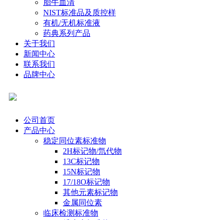
胎牛血清
NIST标准品及质控样
有机/无机标准液
药典系列产品
关于我们
新闻中心
联系我们
品牌中心
公司首页
产品中心
稳定同位素标准物
2H标记物/氘代物
13C标记物
15N标记物
17/18O标记物
其他元素标记物
金属同位素
临床检测标准物