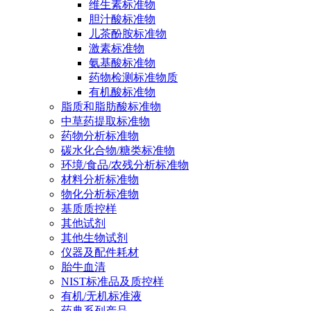
维生素标准物
胆汁酸标准物
儿茶酚胺标准物
激素标准物
氨基酸标准物
药物检测标准物质
有机酸标准物
脂质和脂肪酸标准物
中草药提取标准物
药物分析标准物
碳水化合物/糖类标准物
环境/食品/农残分析标准物
材料分析标准物
物化分析标准物
基质质控样
其他试剂
其他生物试剂
仪器及配件耗材
胎牛血清
NIST标准品及质控样
有机/无机标准液
药典系列产品