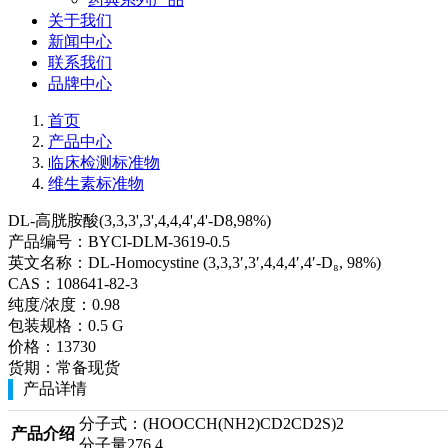
关于我们
新闻中心
联系我们
品牌中心
首页
产品中心
临床检测标准物
维生素标准物
DL-高胱胺酸(3,3,3',3',4,4,4',4'-D8,98%)
产品编号：
BYCI-DLM-3619-0.5
英文名称：
DL-Homocystine (3,3,3′,3′,4,4,4′,4′-D₈, 98%)
CAS：
108641-82-3
纯度/浓度：
0.98
包装规格：
0.5 G
价格：
13730
货期：
常备现货
产品详情
分子式：(HOOCCH(NH2)CD2CD2S)2
产品介绍
分子量276.4