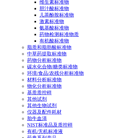
维生素标准物
胆汁酸标准物
儿茶酚胺标准物
激素标准物
氨基酸标准物
药物检测标准物质
有机酸标准物
脂质和脂肪酸标准物
中草药提取标准物
药物分析标准物
碳水化合物/糖类标准物
环境/食品/农残分析标准物
材料分析标准物
物化分析标准物
基质质控样
其他试剂
其他生物试剂
仪器及配件耗材
胎牛血清
NIST标准品及质控样
有机/无机标准液
药典系列产品