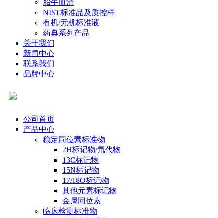
胎牛血清
NIST标准品及质控样
有机/无机标准液
药典系列产品
关于我们
新闻中心
联系我们
品牌中心
公司首页
产品中心
稳定同位素标准物
2H标记物/氘代物
13C标记物
15N标记物
17/18O标记物
其他元素标记物
金属同位素
临床检测标准物