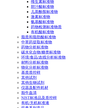
维生素标准物
胆汁酸标准物
儿茶酚胺标准物
激素标准物
氨基酸标准物
药物检测标准物质
有机酸标准物
脂质和脂肪酸标准物
中草药提取标准物
药物分析标准物
碳水化合物/糖类标准物
环境/食品/农残分析标准物
材料分析标准物
物化分析标准物
基质质控样
其他试剂
其他生物试剂
仪器及配件耗材
胎牛血清
NIST标准品及质控样
有机/无机标准液
药典系列产品