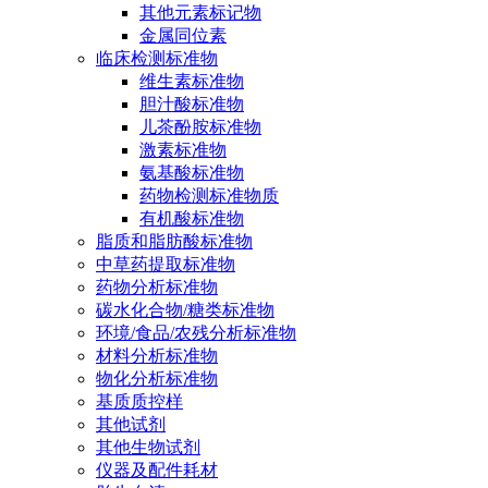
其他元素标记物
金属同位素
临床检测标准物
维生素标准物
胆汁酸标准物
儿茶酚胺标准物
激素标准物
氨基酸标准物
药物检测标准物质
有机酸标准物
脂质和脂肪酸标准物
中草药提取标准物
药物分析标准物
碳水化合物/糖类标准物
环境/食品/农残分析标准物
材料分析标准物
物化分析标准物
基质质控样
其他试剂
其他生物试剂
仪器及配件耗材