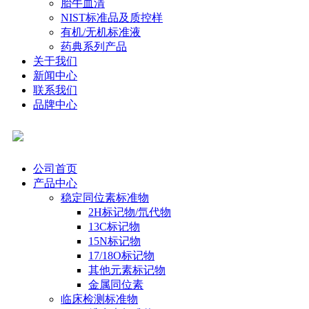
胎牛血清
NIST标准品及质控样
有机/无机标准液
药典系列产品
关于我们
新闻中心
联系我们
品牌中心
公司首页
产品中心
稳定同位素标准物
2H标记物/氘代物
13C标记物
15N标记物
17/18O标记物
其他元素标记物
金属同位素
临床检测标准物