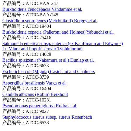
产品编号：ATCC-BAA-247
Burkholderia cenocepacia Vandamme et al.
产品编号：ATCC-BAA-245
Clostridium sporogenes (Metchnikoff) Bergey et al.
产品编号：ATCC-19404
Burkholderia cepacia (Palleroni and Holmes) Yabuuchi et al.
产品编号：ATCC-25416
Salmonella enterica subsp. enterica (ex Kauffmann and Edwards)
Le Minor and Popoff serovar Typhimurium
产品编号：ATCC-14028
Bacillus spizizenii (Nakamura et al.) Dunlap et al.
产品编号：ATCC-6633
Escherichia coli (Migula) Castellani and Chalmers
产品编号：ATCC-8739
Aspergillus brasiliensis Varga et al.
产品编号：ATCC-16404
Candida albicans (Robin) Berkhout
产品编号：ATCC-10231
Pseudomonas paraeruginosa Rudra et al.
产品编号：ATCC-9027
Staphylococcus aureus subsp. aureus Rosenbach
产品编号：ATCC-6538