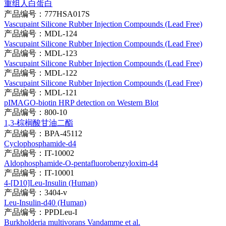
重组人白蛋白
产品编号：777HSA017S
Vascupaint Silicone Rubber Injection Compounds (Lead Free)
产品编号：MDL-124
Vascupaint Silicone Rubber Injection Compounds (Lead Free)
产品编号：MDL-123
Vascupaint Silicone Rubber Injection Compounds (Lead Free)
产品编号：MDL-122
Vascupaint Silicone Rubber Injection Compounds (Lead Free)
产品编号：MDL-121
pIMAGO-biotin HRP detection on Western Blot
产品编号：800-10
1,3-棕榈酸甘油二酯
产品编号：BPA-45112
Cyclophosphamide-d4
产品编号：IT-10002
Aldophosphamide-O-pentafluorobenzyloxim-d4
产品编号：IT-10001
4-[D10]Leu-Insulin (Human)
产品编号：3404-v
Leu-Insulin-d40 (Human)
产品编号：PPDLeu-I
Burkholderia multivorans Vandamme et al.