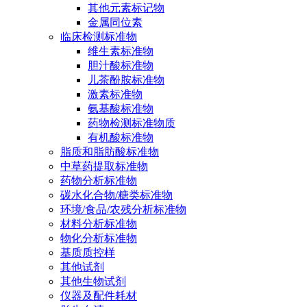
其他元素标记物
金属同位素
临床检测标准物
维生素标准物
胆汁酸标准物
儿茶酚胺标准物
激素标准物
氨基酸标准物
药物检测标准物质
有机酸标准物
脂质和脂肪酸标准物
中草药提取标准物
药物分析标准物
碳水化合物/糖类标准物
环境/食品/农残分析标准物
材料分析标准物
物化分析标准物
基质质控样
其他试剂
其他生物试剂
仪器及配件耗材