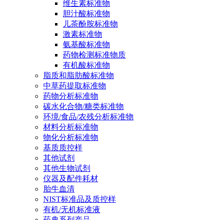
维生素标准物
胆汁酸标准物
儿茶酚胺标准物
激素标准物
氨基酸标准物
药物检测标准物质
有机酸标准物
脂质和脂肪酸标准物
中草药提取标准物
药物分析标准物
碳水化合物/糖类标准物
环境/食品/农残分析标准物
材料分析标准物
物化分析标准物
基质质控样
其他试剂
其他生物试剂
仪器及配件耗材
胎牛血清
NIST标准品及质控样
有机/无机标准液
药典系列产品