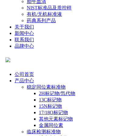
胎牛血清
NIST标准品及质控样
有机/无机标准液
药典系列产品
关于我们
新闻中心
联系我们
品牌中心
公司首页
产品中心
稳定同位素标准物
2H标记物/氘代物
13C标记物
15N标记物
17/18O标记物
其他元素标记物
金属同位素
临床检测标准物