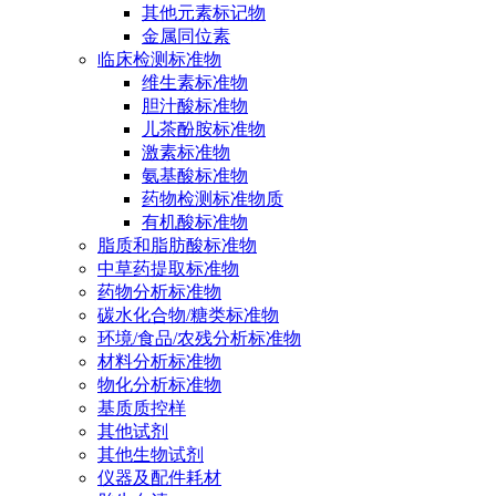
其他元素标记物
金属同位素
临床检测标准物
维生素标准物
胆汁酸标准物
儿茶酚胺标准物
激素标准物
氨基酸标准物
药物检测标准物质
有机酸标准物
脂质和脂肪酸标准物
中草药提取标准物
药物分析标准物
碳水化合物/糖类标准物
环境/食品/农残分析标准物
材料分析标准物
物化分析标准物
基质质控样
其他试剂
其他生物试剂
仪器及配件耗材