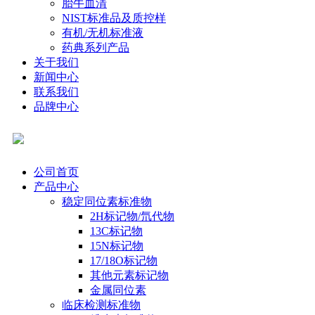
胎牛血清
NIST标准品及质控样
有机/无机标准液
药典系列产品
关于我们
新闻中心
联系我们
品牌中心
公司首页
产品中心
稳定同位素标准物
2H标记物/氘代物
13C标记物
15N标记物
17/18O标记物
其他元素标记物
金属同位素
临床检测标准物