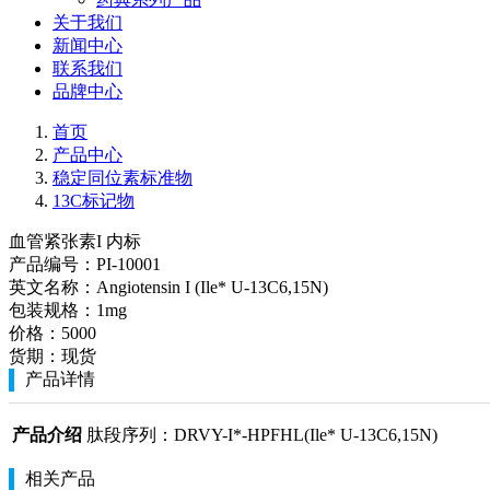
关于我们
新闻中心
联系我们
品牌中心
首页
产品中心
稳定同位素标准物
13C标记物
血管紧张素I 内标
产品编号：
PI-10001
英文名称：
Angiotensin I (Ile* U-13C6,15N)
包装规格：
1mg
价格：
5000
货期：
现货
产品详情
产品介绍
肽段序列：DRVY-I*-HPFHL(Ile* U-13C6,15N)
相关产品