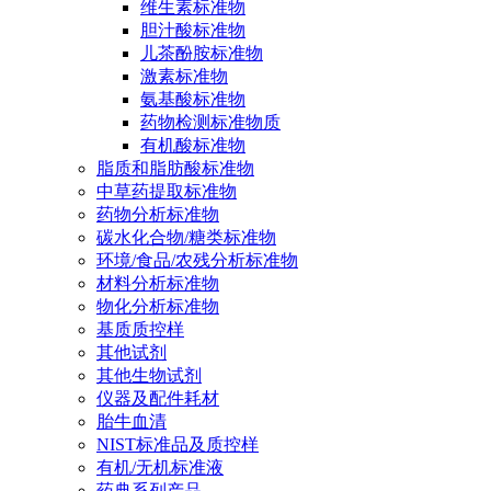
维生素标准物
胆汁酸标准物
儿茶酚胺标准物
激素标准物
氨基酸标准物
药物检测标准物质
有机酸标准物
脂质和脂肪酸标准物
中草药提取标准物
药物分析标准物
碳水化合物/糖类标准物
环境/食品/农残分析标准物
材料分析标准物
物化分析标准物
基质质控样
其他试剂
其他生物试剂
仪器及配件耗材
胎牛血清
NIST标准品及质控样
有机/无机标准液
药典系列产品