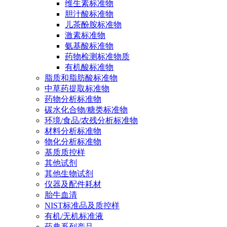
维生素标准物
胆汁酸标准物
儿茶酚胺标准物
激素标准物
氨基酸标准物
药物检测标准物质
有机酸标准物
脂质和脂肪酸标准物
中草药提取标准物
药物分析标准物
碳水化合物/糖类标准物
环境/食品/农残分析标准物
材料分析标准物
物化分析标准物
基质质控样
其他试剂
其他生物试剂
仪器及配件耗材
胎牛血清
NIST标准品及质控样
有机/无机标准液
药典系列产品