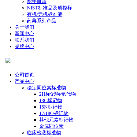
胎牛血清
NIST标准品及质控样
有机/无机标准液
药典系列产品
关于我们
新闻中心
联系我们
品牌中心
公司首页
产品中心
稳定同位素标准物
2H标记物/氘代物
13C标记物
15N标记物
17/18O标记物
其他元素标记物
金属同位素
临床检测标准物