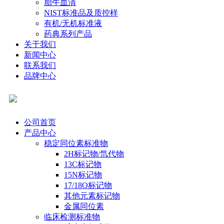
胎牛血清
NIST标准品及质控样
有机/无机标准液
药典系列产品
关于我们
新闻中心
联系我们
品牌中心
公司首页
产品中心
稳定同位素标准物
2H标记物/氘代物
13C标记物
15N标记物
17/18O标记物
其他元素标记物
金属同位素
临床检测标准物