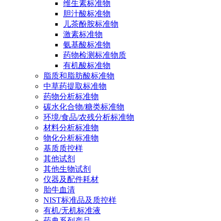
维生素标准物
胆汁酸标准物
儿茶酚胺标准物
激素标准物
氨基酸标准物
药物检测标准物质
有机酸标准物
脂质和脂肪酸标准物
中草药提取标准物
药物分析标准物
碳水化合物/糖类标准物
环境/食品/农残分析标准物
材料分析标准物
物化分析标准物
基质质控样
其他试剂
其他生物试剂
仪器及配件耗材
胎牛血清
NIST标准品及质控样
有机/无机标准液
药典系列产品