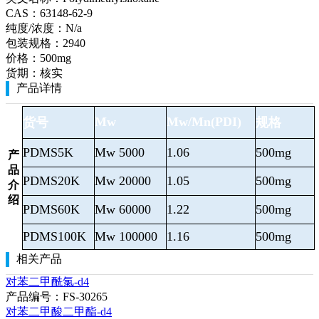
CAS：
63148-62-9
纯度/浓度：
N/a
包装规格：
2940
价格：
500mg
货期：
核实
产品详情
Mw
Mw/Mn(PDI)
货号
规格
PDMS5K
Mw 5000
1.06
500mg
产
品
PDMS20K
Mw 20000
1.05
500mg
介
绍
PDMS60K
Mw 60000
1.22
500mg
PDMS100K
Mw 100000
1.16
500mg
相关产品
对苯二甲酰氯-d4
产品编号：FS-30265
对苯二甲酸二甲酯-d4