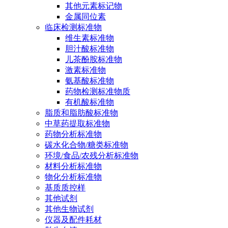
其他元素标记物
金属同位素
临床检测标准物
维生素标准物
胆汁酸标准物
儿茶酚胺标准物
激素标准物
氨基酸标准物
药物检测标准物质
有机酸标准物
脂质和脂肪酸标准物
中草药提取标准物
药物分析标准物
碳水化合物/糖类标准物
环境/食品/农残分析标准物
材料分析标准物
物化分析标准物
基质质控样
其他试剂
其他生物试剂
仪器及配件耗材