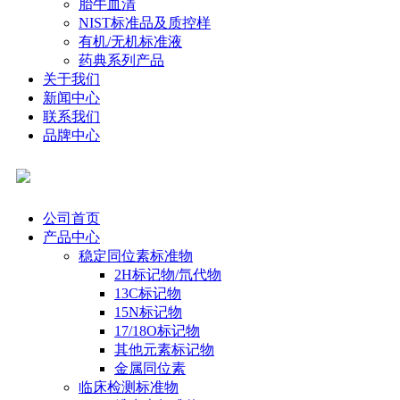
胎牛血清
NIST标准品及质控样
有机/无机标准液
药典系列产品
关于我们
新闻中心
联系我们
品牌中心
公司首页
产品中心
稳定同位素标准物
2H标记物/氘代物
13C标记物
15N标记物
17/18O标记物
其他元素标记物
金属同位素
临床检测标准物