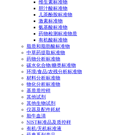
维生素标准物
胆汁酸标准物
儿茶酚胺标准物
激素标准物
氨基酸标准物
药物检测标准物质
有机酸标准物
脂质和脂肪酸标准物
中草药提取标准物
药物分析标准物
碳水化合物/糖类标准物
环境/食品/农残分析标准物
材料分析标准物
物化分析标准物
基质质控样
其他试剂
其他生物试剂
仪器及配件耗材
胎牛血清
NIST标准品及质控样
有机/无机标准液
药典系列产品