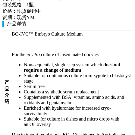
包装规格：
1瓶
价格：
现货促销中
货期：
现货YM
产品详情
BO-IVC™
Embryo Culture Medium
For the
in vitro
culture of inseminated oocytes
Non-sequential, single step system which
does not
require a change of medium
Suitable for continuous culture from zygote to blastocyst
stage
产
Serum free
品
Contains a synthetic serum replacement
介
Supplemented with BSA, vitamins, amino acids, anti-
绍
oxidants and gentamycin
Enriched with hyaluronate for increased cryo-
survivability
Suitable for culture in dishes and micro drops with
an Oil overlay
Due to import regulations, BO-IVC shipped to Australia and